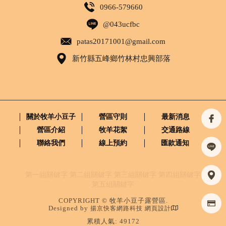
0966-579660
@043ucfbc
patas20171001@gmail.com
新竹縣五峰鄉竹林村忠興部落
關於牧羊小豆子
營區守則
最新消息
營區介紹
牧羊花絮
交通路線
聯絡我們
線上預約
匯款通知
第一組關鍵字
第二組關鍵字
第三組關鍵字
第四組關鍵字
第五組關鍵字
COPYRIGHT © 牧羊小豆子露營區.
Designed by
揚京快客網路科技 網頁設計
累積人氣: 49172